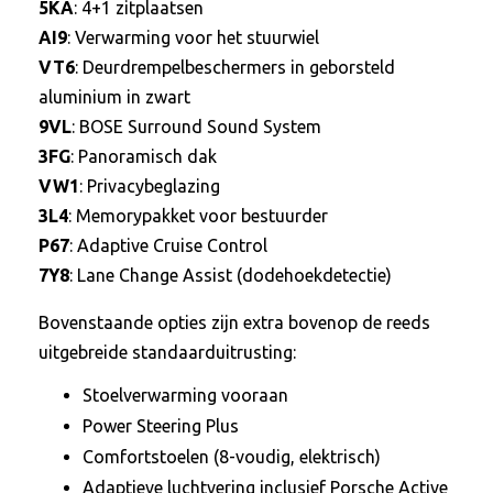
5KA
: 4+1 zitplaatsen
AI9
: Verwarming voor het stuurwiel
VT6
: Deurdrempelbeschermers in geborsteld
aluminium in zwart
9VL
: BOSE Surround Sound System
3FG
: Panoramisch dak
VW1
: Privacybeglazing
3L4
: Memorypakket voor bestuurder
P67
: Adaptive Cruise Control
7Y8
: Lane Change Assist (dodehoekdetectie)
Bovenstaande opties zijn extra bovenop de reeds
uitgebreide standaarduitrusting:
Stoelverwarming vooraan
Power Steering Plus
Comfortstoelen (8-voudig, elektrisch)
Adaptieve luchtvering inclusief Porsche Active