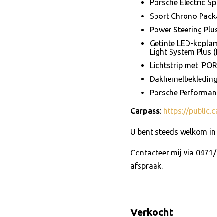
Porsche Electric S
Sport Chrono Pack
Power Steering Plu
Getinte LED-koplam
Light System Plus (
Lichtstrip met ‘PO
Dakhemelbekleding
Porsche Performanc
Carpass
:
https://public.c
U bent steeds welkom in
Contacteer mij via 0471/
afspraak.
Verkocht