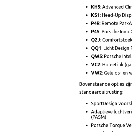
KH5
: Advanced Cli
KS1
: Head-Up Disp
P4R
: Remote ParkA
P4S
: Porsche InnoD
Q2J
: Comfortstoel
QQ1
: Licht Design
QW5
: Porsche Int
VC2
: HomeLink (g
VW2
: Geluids- en
Bovenstaande opties zij
standaarduitrusting:
SportDesign voorsk
Adaptieve luchtver
(PASM)
Porsche Torque Vec