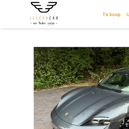
Te koop
U