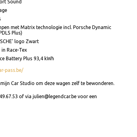
port Sound
age
s
pen met Matrix technologie incl. Porsche Dynamic
PDLS Plus)
RSCHE’ logo Zwart
 in Race-Tex
e Battery Plus 93,4 kWh
ar-pass.be/
 mijn Car Studio om deze wagen zelf te bewonderen.
49.67.53 of via julien@legendcar.be voor een