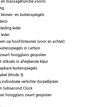
ie en massagefunctie voorin
ang
binnen- en buitenspiegels
terin
leding leder
 leder
eem op hoofdsteunen (voor en achter)
buitenspiegels in carbon
n zwart hoogglans gespoten
t stiksels in afwijkende kleur
klapbare buitenspiegels
kabel (Mode 3)
 individuele verlichte dorpellijsten
gn Subsecond Clock
sser hoogglans zwart gespoten