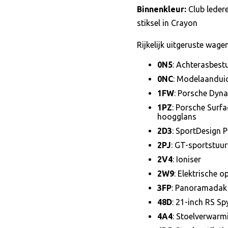
Binnenkleur:
Club ledere
stiksel in Crayon
Rijkelijk uitgeruste wa
0N5
: Achterasbest
0NC
: Modelaandui
1FW
: Porsche Dyna
1PZ
: Porsche Surf
hoogglans
2D3
: SportDesign 
2PJ
: GT-sportstuur
2V4
: Ioniser
2W9
: Elektrische 
3FP
: Panoramadak 
48D
: 21-inch RS Sp
4A4
: Stoelverwarm