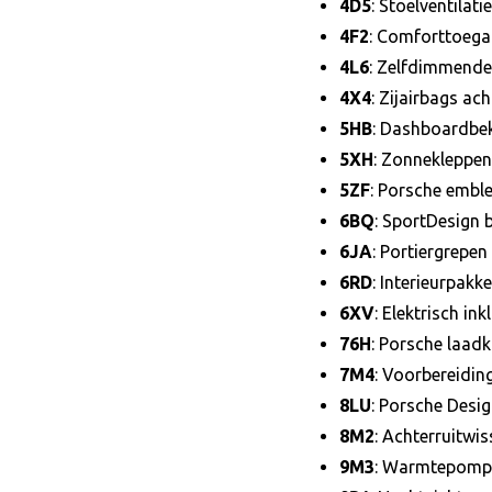
4D5
: Stoelventilat
4F2
: Comforttoeg
4L6
: Zelfdimmende 
4X4
: Zijairbags ach
5HB
: Dashboardbek
5XH
: Zonnekleppen
5ZF
: Porsche embl
6BQ
: SportDesign 
6JA
: Portiergrepe
6RD
: Interieurpakke
6XV
: Elektrisch in
76H
: Porsche laad
7M4
: Voorbereiding
8LU
: Porsche Desi
8M2
: Achterruitwi
9M3
: Warmtepomp