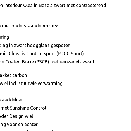
n interieur Olea in Basalt zwart met contrasterend
gen met onderstaande
opties:
uring
ding in zwart hoogglans gespoten
mic Chassis Control Sport (PDCC Sport)
ace Coated Brake (PSCB) met remzadels zwart
Pakket carbon
wiel incl. stuurwielverwarming
oplaaddeksel
met Sunshine Control
yder Design wiel
ing voor en achter