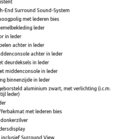
istent
igh-End Surround Sound-System
hoogpolig met lederen bies
emelbekleding leder
or in leder
oelen achter in leder
ddenconsole achter in leder
et deurdeksels in leder
ket middenconsole in leder
ng binnenzijde in leder
 geborsteld aluminium zwart, met verlichting (i.c.m.
ijl leder)
der
offerbakmat met lederen bies
 donkerzilver
ijdersdisplay
t inclusief Surround View