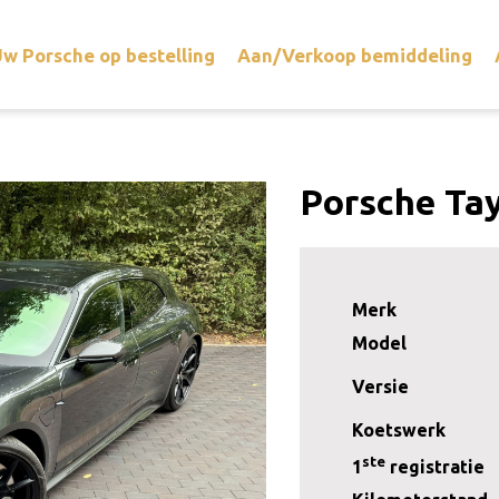
w Porsche op bestelling
Aan/Verkoop bemiddeling
Porsche Ta
Merk
Model
Versie
Koetswerk
ste
1
registratie