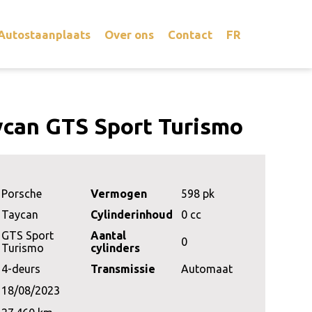
Autostaanplaats
Over ons
Contact
FR
ycan GTS Sport Turismo
Porsche
Vermogen
598 pk
Taycan
Cylinderinhoud
0 cc
GTS Sport
Aantal
0
Turismo
cylinders
4-deurs
Transmissie
Automaat
18/08/2023