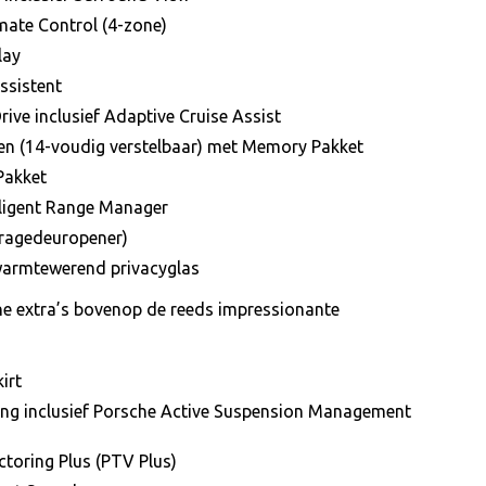
mate Control (4-zone)
lay
ssistent
rive inclusief Adaptive Cruise Assist
en (14-voudig verstelbaar) met Memory Pakket
 Pakket
elligent Range Manager
aragedeuropener)
 warmtewerend privacyglas
ne extra’s bovenop de reeds impressionante
irt
ing inclusief Porsche Active Suspension Management
toring Plus (PTV Plus)