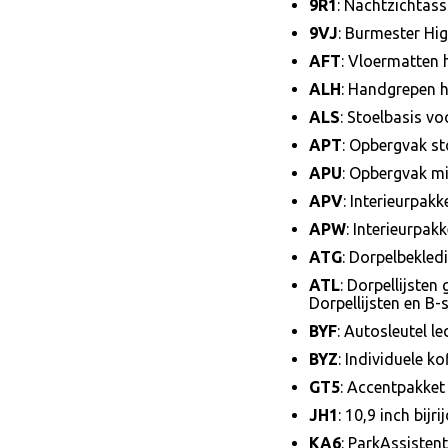
9R1
: Nachtzichtass
9VJ
: Burmester H
AFT
: Vloermatten 
ALH
: Handgrepen h
ALS
: Stoelbasis vo
APT
: Opbergvak st
APU
: Opbergvak mi
APV
: Interieurpakk
APW
: Interieurpak
ATG
: Dorpelbekledi
ATL
: Dorpellijsten
Dorpellijsten en B-st
BYF
: Autosleutel le
BYZ
: Individuele k
GT5
: Accentpakket
JH1
: 10,9 inch bijr
KA6
: ParkAssisten