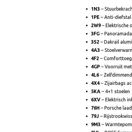
1N3
– Stuurbekrach
1PE
– Anti-diefstal
2W9
– Elektrische 
3FG
– Panoramada
3S2
– Dakrail alum
4A3
– Stoelverwar
4F2
– Comforttoe
4GP
– Voorruit met
4L6
– Zelfdimmende
4X4
– Zijairbags ac
5KA
– 4+1 stoelen
6XV
– Elektrisch i
76H
– Porsche laad
79J
– Rijstrookwis
9M3
– Warmtepom