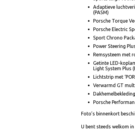
Adaptieve luchtver
(PASM)
Porsche Torque Vec
Porsche Electric S
Sport Chrono Pack
Power Steering Plu
Remsysteem met r
Getinte LED-koplam
Light System Plus (
Lichtstrip met ‘PO
Verwarmd GT multi
Dakhemelbekleding
Porsche Performanc
Foto’s binnenkort beschi
U bent steeds welkom in