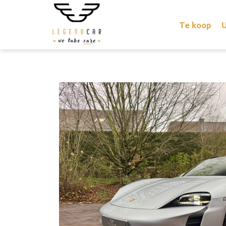
Te koop
U