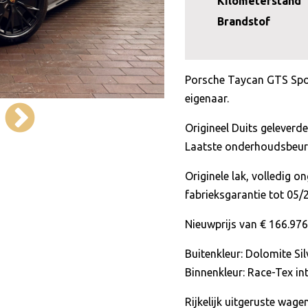
Kilometerstand
Brandstof
Porsche Taycan GTS Spor
eigenaar.
Origineel Duits gelever
Laatste onderhoudsbeurt
Originele lak, volledig on
fabrieksgarantie tot 05/
Nieuwprijs van € 166.976
Buitenkleur: Dolomite Sil
Binnenkleur: Race-Tex in
Rijkelijk uitgeruste wag