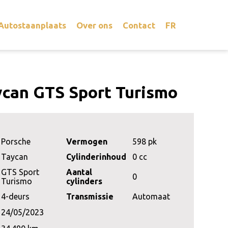
Autostaanplaats
Over ons
Contact
FR
ycan GTS Sport Turismo
Porsche
Vermogen
598 pk
Taycan
Cylinderinhoud
0 cc
GTS Sport
Aantal
0
Turismo
cylinders
4-deurs
Transmissie
Automaat
24/05/2023