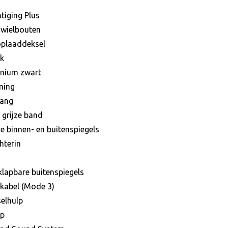
tiging Plus
 wielbouten
oplaaddeksel
k
inium zwart
ming
gang
 grijze band
 binnen- en buitenspiegels
hterin
nklapbare buitenspiegels
kabel (Mode 3)
selhulp
p