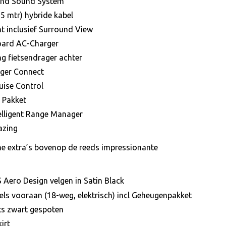
und Sound System
5 mtr) hybride kabel
t inclusief Surround View
ard AC-Charger
g fietsendrager achter
ger Connect
uise Control
 Pakket
elligent Range Manager
azing
ne extra’s bovenop de reeds impressionante
 Aero Design velgen in Satin Black
els vooraan (18-weg, elektrisch) incl Geheugenpakket
rts zwart gespoten
irt