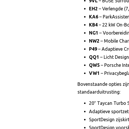
9VL
– BOSE Surro
EH2
– Verlengde (7,
KA6
– ParkAssisten
KB4
– 22 kW On-Bo
NG1
– Voorbereidin
NW2
– Mobile Char
P49
– Adaptieve Cr
QQ1
– Licht Design
QW5
– Porsche Int
VW1
– Privacybegl
Bovenstaande opties zij
standaarduitrusting:
20″ Taycan Turbo S
Adaptieve sportzet
SportDesign zijski
SportDesign voorsk