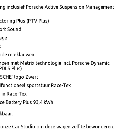
ing inclusief Porsche Active Suspension Management
toring Plus (PTV Plus)
port Sound
age
s
ode remklauwen
pen met Matrix technologie incl. Porsche Dynamic
PDLS Plus)
RSCHE’ logo Zwart
functioneel sportstuur Race-Tex
 in Race-Tex
e Battery Plus 93,4 kWh
kbaar.
 onze Car Studio om deze wagen zelf te bewonderen.