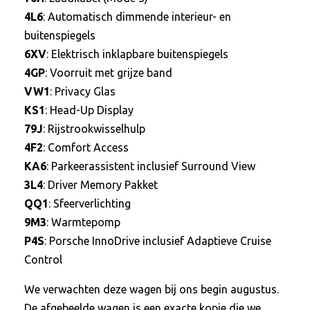
4L6
: Automatisch dimmende interieur- en
buitenspiegels
6XV
: Elektrisch inklapbare buitenspiegels
4GP
: Voorruit met grijze band
VW1
: Privacy Glas
KS1
: Head-Up Display
79J
: Rijstrookwisselhulp
4F2
: Comfort Access
KA6
: Parkeerassistent inclusief Surround View
3L4
: Driver Memory Pakket
QQ1
: Sfeerverlichting
9M3
: Warmtepomp
P4S
: Porsche InnoDrive inclusief Adaptieve Cruise
Control
We verwachten deze wagen bij ons begin augustus.
De afgebeelde wagen is een exacte kopie die we