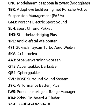
0NC
: Modelnaam gespoten in zwart (hoogglans)
1BK
: Adaptieve luchtvering met Porsche Active
Suspension Management (PASM)
GM3
: Porsche Electric Sport Sound
8LH
: Sport Chrono Pakket
1N3
: Stuurbekrachtiging Plus
1PE
: Anti-diefstal wielbouten
471
: 20-inch Taycan Turbo Aero Wielen
5KA
: 4+1 stoelen
4A3
: Stoelverwarming vooraan
GT5
: Accentpakket Darksilver
QE1
: Opbergpakket
9VL
: BOSE Surround Sound System
J9K
: Performance Batterij Plus
IWS
: Porsche Intelligent Range Manager
KB4
: 22kW On-board AC lader
76H
: Laadkabel (Mode 3)