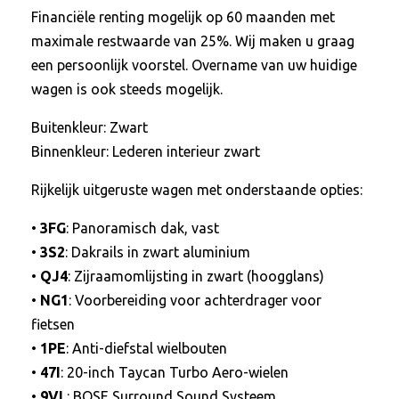
Financiële renting mogelijk op 60 maanden met
maximale restwaarde van 25%. Wij maken u graag
een persoonlijk voorstel. Overname van uw huidige
wagen is ook steeds mogelijk.
Buitenkleur: Zwart
Binnenkleur: Lederen interieur zwart
Rijkelijk uitgeruste wagen met onderstaande opties:
•
3FG
: Panoramisch dak, vast
•
3S2
: Dakrails in zwart aluminium
•
QJ4
: Zijraamomlijsting in zwart (hoogglans)
•
NG1
: Voorbereiding voor achterdrager voor
fietsen
•
1PE
: Anti-diefstal wielbouten
•
47I
: 20-inch Taycan Turbo Aero-wielen
•
9VL
: BOSE Surround Sound Systeem