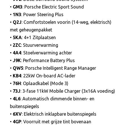
•
GM3
: Porsche Electric Sport Sound
•
1N3
: Power Steering Plus
•
Q2J
: Comfortstoelen voorin (14-weg, elektrisch)
met geheugenpakket
•
5KA
: 4+1 Zitplaatsen
•
2ZC
: Stuurverwarming
•
4A4
: Stoelverwarming achter
•
J9K
: Performance Battery Plus
•
QW5
: Porsche Intelligent Range Manager
•
KB4
: 22kW On-board AC-lader
•
76H
: Oplaadkabel (Mode 3)
•
73J
: 3-fase 11kW Mobile Charger (3x16A voeding)
•
4L6
: Automatisch dimmende binnen- en
buitenspiegels
•
6XV
: Elektrisch inklapbare buitenspiegels
•
4GP
: Voorruit met grijze tint bovenaan