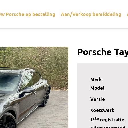
w Porsche op bestelling
Aan/Verkoop bemiddeling
Porsche Tay
Merk
Model
Versie
Koetswerk
ste
1
registratie