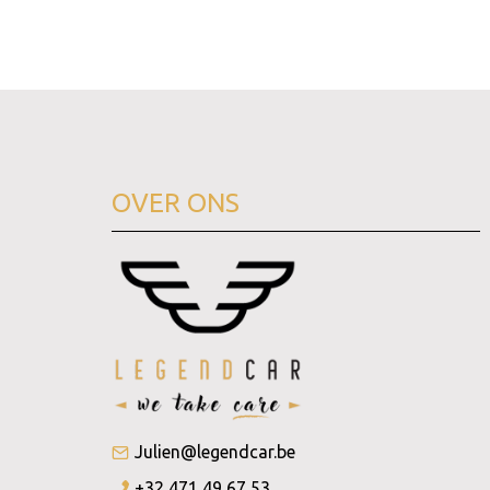
OVER ONS
Julien@legendcar.be
+32 471 49 67 53