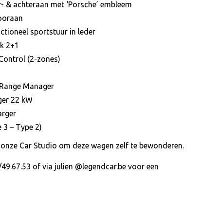
- & achteraan met ‘Porsche’ embleem
ooraan
tioneel sportstuur in leder
k 2+1
Control (2-zones)
t Range Manager
ger 22 kW
arger
 3 – Type 2)
 onze Car Studio om deze wagen zelf te bewonderen.
49.67.53 of via julien @legendcar.be voor een