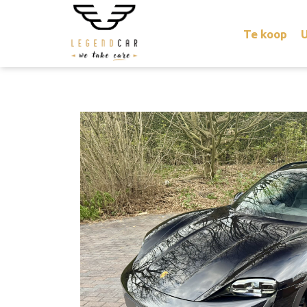
Te koop
U