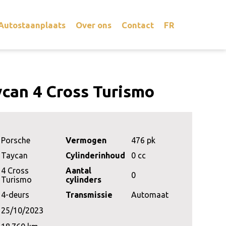
Autostaanplaats
Over ons
Contact
FR
can 4 Cross Turismo
Porsche
Vermogen
476 pk
Taycan
Cylinderinhoud
0 cc
4 Cross
Aantal
0
Turismo
cylinders
4-deurs
Transmissie
Automaat
25/10/2023