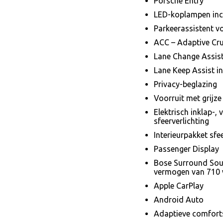
Porsche Entry
LED-koplampen incl
Parkeerassistent vo
ACC – Adaptive Cru
Lane Change Assis
Lane Keep Assist i
Privacy-beglazing
Voorruit met grijze
Elektrisch inklap-,
sfeerverlichting
Interieurpakket sfe
Passenger Display
Bose Surround Soun
vermogen van 710 
Apple CarPlay
Android Auto
Adaptieve comforts