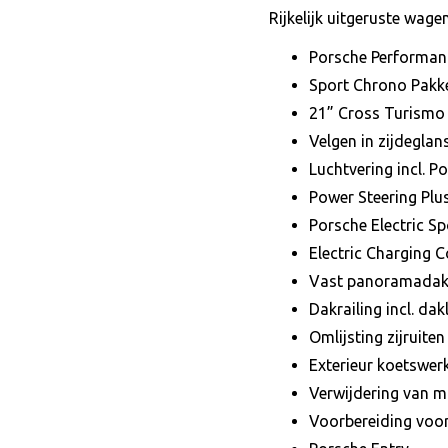
Rijkelijk uitgeruste wag
Porsche Performanc
Sport Chrono Pakke
21” Cross Turismo 
Velgen in zijdeglan
Luchtvering incl. 
Power Steering Plu
Porsche Electric S
Electric Charging C
Vast panoramada
Dakrailing incl. da
Omlijsting zijruiten
Exterieur koetswer
Verwijdering van 
Voorbereiding voor