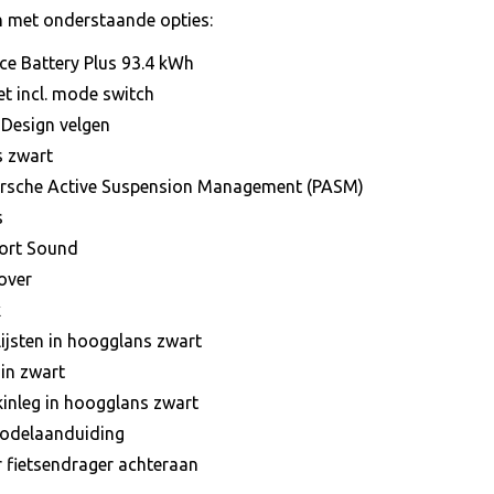
en met onderstaande opties:
e Battery Plus 93.4 kWh
t incl. mode switch
Design velgen
s zwart
Porsche Active Suspension Management (PASM)
s
port Sound
over
k
klijsten in hoogglans zwart
 in zwart
kinleg in hoogglans zwart
modelaanduiding
 fietsendrager achteraan