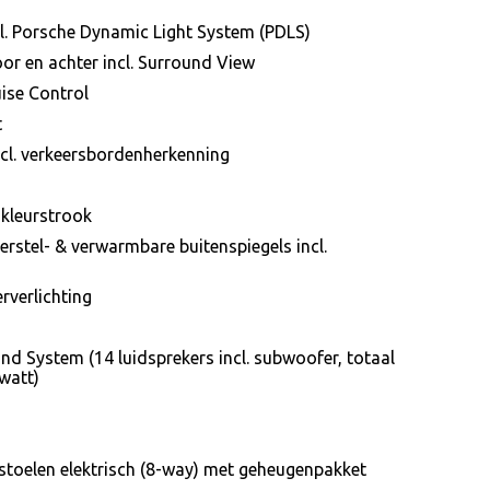
. Porsche Dynamic Light System (PDLS)
or en achter incl. Surround View
ise Control
t
ncl. verkeersbordenherkenning
 kleurstrook
 verstel- & verwarmbare buitenspiegels incl.
erverlichting
d System (14 luidsprekers incl. subwoofer, totaal
watt)
toelen elektrisch (8-way) met geheugenpakket