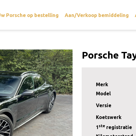
w Porsche op bestelling
Aan/Verkoop bemiddeling
Porsche Tay
Merk
Model
Versie
Koetswerk
ste
1
registratie