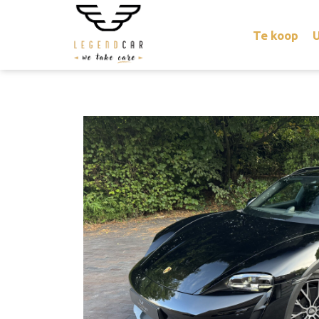
Te koop
U