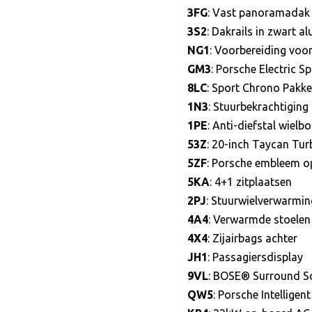
3FG
: Vast panoramadak
3S2
: Dakrails in zwart a
NG1
: Voorbereiding voor
GM3
: Porsche Electric S
8LC
: Sport Chrono Pakk
1N3
: Stuurbekrachtiging
1PE
: Anti-diefstal wielb
53Z
: 20-inch Taycan Tur
5ZF
: Porsche embleem o
5KA
: 4+1 zitplaatsen
2PJ
: Stuurwielverwarming
4A4
: Verwarmde stoelen 
4X4
: Zijairbags achter
JH1
: Passagiersdisplay
9VL
: BOSE® Surround S
QW5
: Porsche Intellige