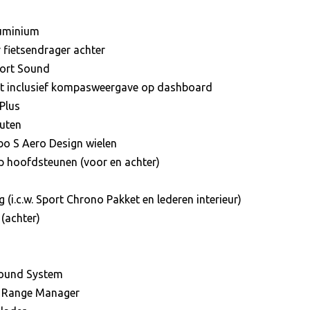
luminium
 fietsendrager achter
port Sound
et inclusief kompasweergave op dashboard
 Plus
outen
bo S Aero Design wielen
p hoofdsteunen (voor en achter)
 (i.c.w. Sport Chrono Pakket en lederen interieur)
(achter)
ound System
nt Range Manager