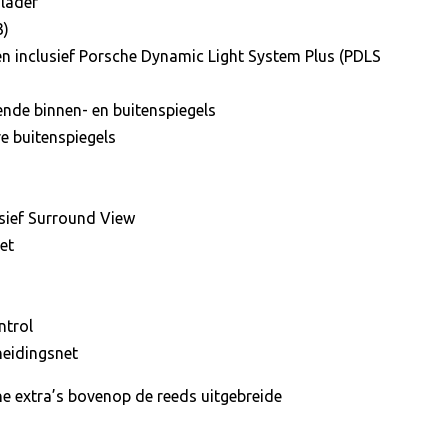
lader
3)
 inclusief Porsche Dynamic Light System Plus (PDLS
nde binnen- en buitenspiegels
re buitenspiegels
usief Surround View
et
ntrol
heidingsnet
e extra’s bovenop de reeds uitgebreide