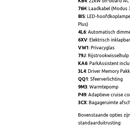
KB4
: 22kW on-board AC 
76H
: Laadkabel (Modus 
8IS
: LED-hoofdkoplampen
Plus)
4L6
: Automatisch dimme
6XV
: Elektrisch inklapba
VW1
: Privacyglas
79J
: Rijstrookwisselhulp
KA6
: ParkAssistent incl
3L4
: Driver Memory Pakk
QQ1
: Sfeerverlichting
9M3
: Warmtepomp
P49
: Adaptieve cruise co
3CX
: Bagageruimte afsc
Bovenstaande opties zijn
standaarduitrusting: