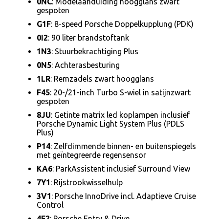
0NC
: Modelaanduiding hoogglans zwart
gespoten
G1F
: 8-speed Porsche Doppelkupplung (PDK)
0I2
: 90 liter brandstoftank
1N3
: Stuurbekrachtiging Plus
0N5
: Achterasbesturing
1LR
: Remzadels zwart hoogglans
F45
: 20-/21-inch Turbo S-wiel in satijnzwart
gespoten
8JU
: Getinte matrix led koplampen inclusief
Porsche Dynamic Light System Plus (PDLS
Plus)
P14
: Zelfdimmende binnen- en buitenspiegels
met geïntegreerde regensensor
KA6
: ParkAssistent inclusief Surround View
7Y1
: Rijstrookwisselhulp
3V1
: Porsche InnoDrive incl. Adaptieve Cruise
Control
4F2
: Porsche Entry & Drive