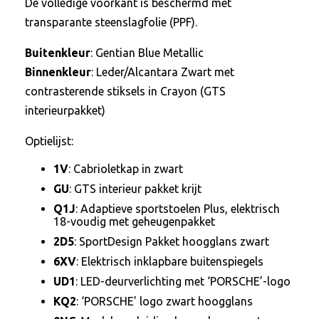
De volledige voorkant is beschermd met
transparante steenslagfolie (PPF).
Buitenkleur
: Gentian Blue Metallic
Binnenkleur
: Leder/Alcantara Zwart met
contrasterende stiksels in Crayon (GTS
interieurpakket)
Optielijst:
1V
: Cabrioletkap in zwart
GU
: GTS interieur pakket krijt
Q1J
: Adaptieve sportstoelen Plus, elektrisch
18-voudig met geheugenpakket
2D5
: SportDesign Pakket hoogglans zwart
6XV
: Elektrisch inklapbare buitenspiegels
UD1
: LED-deurverlichting met ‘PORSCHE’-logo
KQ2
: ‘PORSCHE’ logo zwart hoogglans