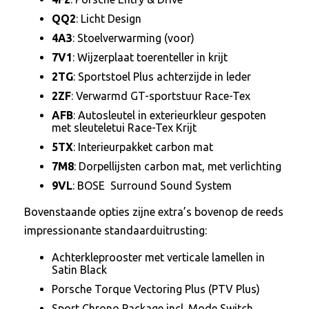
QQ2
: Licht Design
4A3
: Stoelverwarming (voor)
7V1
: Wijzerplaat toerenteller in krijt
2TG
: Sportstoel Plus achterzijde in leder
2ZF
: Verwarmd GT-sportstuur Race-Tex
AFB
: Autosleutel in exterieurkleur gespoten
met sleuteletui Race-Tex Krijt
5TX
: Interieurpakket carbon mat
7M8
: Dorpellijsten carbon mat, met verlichting
9VL
: BOSE Surround Sound System
Bovenstaande opties zijne extra’s bovenop de reeds
impressionante standaarduitrusting:
Achterkleprooster met verticale lamellen in
Satin Black
Porsche Torque Vectoring Plus (PTV Plus)
Sport Chrono Package incl. Mode Switch