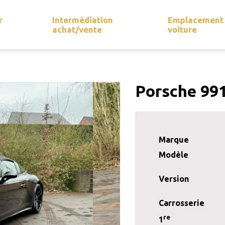
r
Intermédiation
Emplacement
achat/vente
voiture
Porsche 991
Marque
Modèle
Version
Carrosserie
re
1