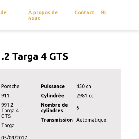
 de
À propos de
Contact
NL
nous
.2 Targa 4 GTS
Porsche
Puissance
450 ch
911
Cylindrée
2981 cc
991.2
Nombre de
6
Targa 4
cylindres
GTS
Transmission
Automatique
Targa
05/09/2017