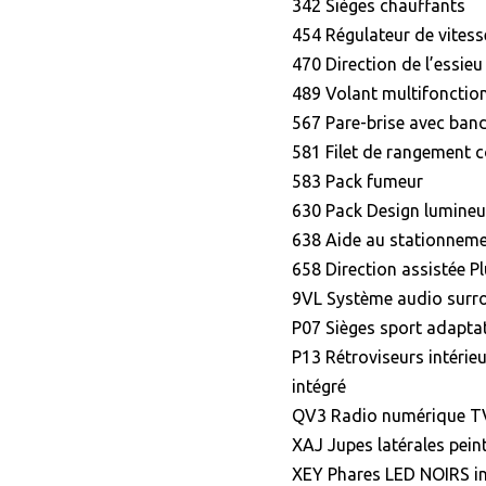
342 Sièges chauffants
454 Régulateur de vitess
470 Direction de l’essieu 
489 Volant multifonction
567 Pare-brise avec band
581 Filet de rangement 
583 Pack fumeur
630 Pack Design lumine
638 Aide au stationneme
658 Direction assistée P
9VL Système audio sur
P07 Sièges sport adaptat
P13 Rétroviseurs intérie
intégré
QV3 Radio numérique T
XAJ Jupes latérales pein
XEY Phares LED NOIRS in