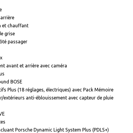
e
arrière
 et chauffant
e grise
côté passager
ux
nt avant et arrière avec caméra
lus
round BOSE
ifs Plus (18 réglages, électriques) avec Pack Mémoire
ur/extérieurs anti-éblouissement avec capteur de pluie
VE
tes
cluant Porsche Dynamic Light System Plus (PDLS+)