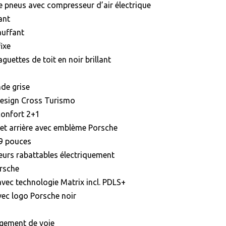
de pneus avec compresseur d’air électrique
ant
auffant
ixe
aguettes de toit en noir brillant
nde grise
design Cross Turismo
confort 2+1
 et arrière avec emblème Porsche
,9 pouces
ieurs rabattables électriquement
orsche
avec technologie Matrix incl. PDLS+
vec logo Porsche noir
ngement de voie