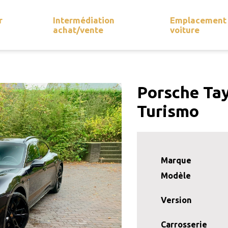
r
Intermédiation
Emplacement
achat/vente
voiture
Porsche Tay
Turismo
Marque
Modèle
Version
Carrosserie