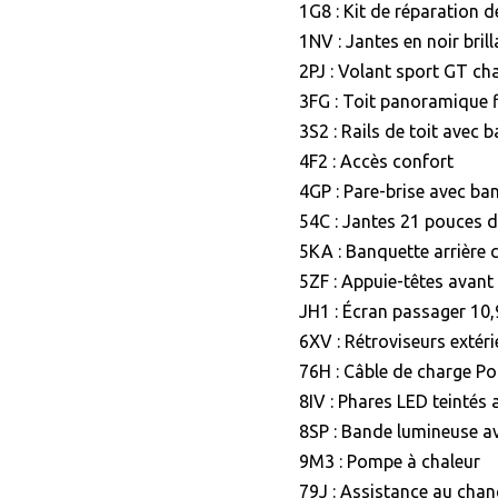
1G8 : Kit de réparation 
1NV : Jantes en noir brill
2PJ : Volant sport GT ch
3FG : Toit panoramique f
3S2 : Rails de toit avec b
4F2 : Accès confort
4GP : Pare-brise avec ba
54C : Jantes 21 pouces 
5KA : Banquette arrière 
5ZF : Appuie-têtes avant
JH1 : Écran passager 10
6XV : Rétroviseurs extér
76H : Câble de charge P
8IV : Phares LED teintés 
8SP : Bande lumineuse a
9M3 : Pompe à chaleur
79J : Assistance au cha