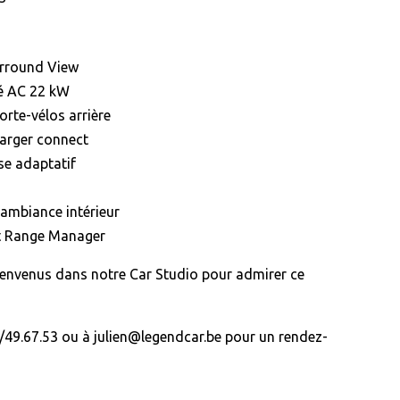
urround View
é AC 22 kW
orte-vélos arrière
arger connect
se adaptatif
’ambiance intérieur
nt Range Manager
ienvenus dans notre Car Studio pour admirer ce
49.67.53 ou à julien@legendcar.be pour un rendez-