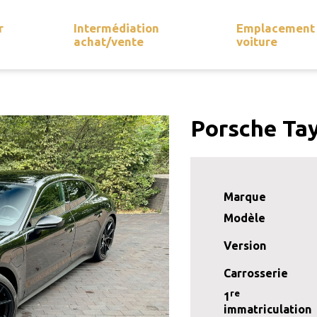
r
Intermédiation
Emplacement
achat/vente
voiture
Porsche Ta
Marque
Modèle
Version
Carrosserie
re
1
immatriculation