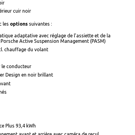
ir
érieur cuir noir
c les
options
suivantes :
ique adaptative avec réglage de l’assiette et de la
le Porsche Active Suspension Management (PASM)
l. chauffage du volant
 le conducteur
r Design en noir brillant
avant
umés
ce Plus 93,4 kWh
nnement avant et arrière avec caméra de recul