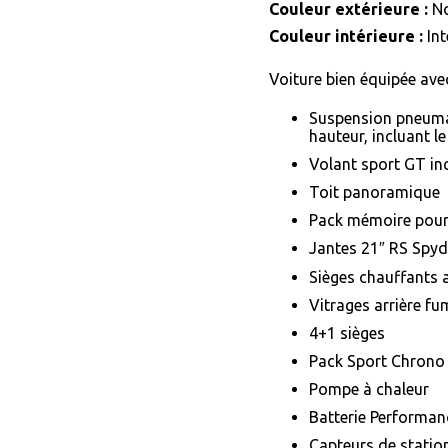
Couleur extérieure :
No
Couleur intérieure :
Int
Voiture bien équipée ave
Suspension pneumat
hauteur, incluant 
Volant sport GT inc
Toit panoramique
Pack mémoire pour
Jantes 21″ RS Spyde
Sièges chauffants 
Vitrages arrière f
4+1 sièges
Pack Sport Chrono
Pompe à chaleur
Batterie Performan
Capteurs de statio