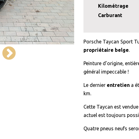
Kilométrage
Carburant
Porsche Taycan Sport T
propriétaire belge
.
Peinture d’origine, enti
général impeccable !
Le dernier
entretien
a é
km.
Cette Taycan est vendu
actuel est toujours possi
Quatre pneus neufs seron