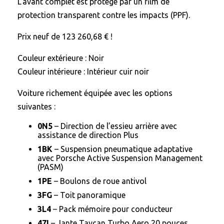
L’avant complet est protégé par un film de
protection transparent contre les impacts (PPF).
Prix neuf de 123 260,68 € !
Couleur extérieure : Noir
Couleur intérieure : Intérieur cuir noir
Voiture richement équipée avec les options
suivantes :
0N5
– Direction de l’essieu arrière avec
assistance de direction Plus
1BK
– Suspension pneumatique adaptative
avec Porsche Active Suspension Management
(PASM)
1PE
– Boulons de roue antivol
3FG
– Toit panoramique
3L4
– Pack mémoire pour conducteur
47I
– Jante Taycan Turbo Aero 20 pouces