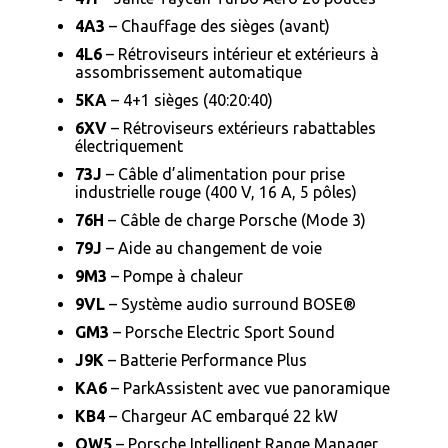
4A3
– Chauffage des sièges (avant)
4L6
– Rétroviseurs intérieur et extérieurs à
assombrissement automatique
5KA
– 4+1 sièges (40:20:40)
6XV
– Rétroviseurs extérieurs rabattables
électriquement
73J
– Câble d’alimentation pour prise
industrielle rouge (400 V, 16 A, 5 pôles)
76H
– Câble de charge Porsche (Mode 3)
79J
– Aide au changement de voie
9M3
– Pompe à chaleur
9VL
– Système audio surround BOSE®
GM3
– Porsche Electric Sport Sound
J9K
– Batterie Performance Plus
KA6
– ParkAssistent avec vue panoramique
KB4
– Chargeur AC embarqué 22 kW
QW5
– Porsche Intelligent Range Manager