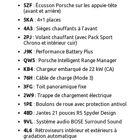
5ZF
: Écusson Porsche sur les appuie-tête
(avant et arrière)
5KA
: 4+1 places
4A3
: Sièges chauffants à l’avant
2PJ
: Volant chauffant (avec Pack Sport
Chrono et intérieur cuir)
J9K
: Performance Battery Plus
QW5
: Porsche Intelligent Range Manager
KB4
: Chargeur embarqué de 22 kW (CA)
76H
: Câble de charge (Mode 3)
3FG
: Toit panoramique fixe
2W9
: Trappe de chargement électrique
1PE
: Boulons de roue avec protection antivol
48D
: Jantes 21 pouces RS Spyder Design
9VL
: Système audio BOSE Surround Sound
4L6
: Rétroviseurs intérieur et extérieurs à
gradation automatique