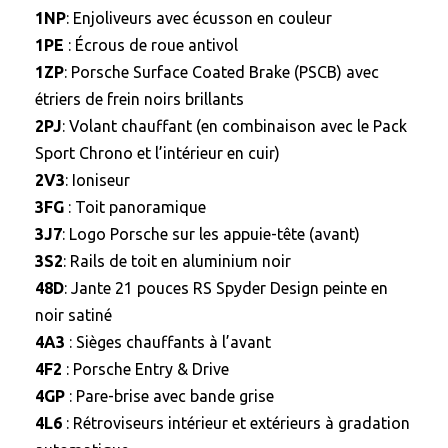
1NP
: Enjoliveurs avec écusson en couleur
1PE
: Écrous de roue antivol
1ZP
: Porsche Surface Coated Brake (PSCB) avec
étriers de frein noirs brillants
2PJ
: Volant chauffant (en combinaison avec le Pack
Sport Chrono et l’intérieur en cuir)
2V3
: Ioniseur
3FG
: Toit panoramique
3J7
: Logo Porsche sur les appuie-tête (avant)
3S2
: Rails de toit en aluminium noir
48D
: Jante 21 pouces RS Spyder Design peinte en
noir satiné
4A3
: Sièges chauffants à l’avant
4F2
: Porsche Entry & Drive
4GP
: Pare-brise avec bande grise
4L6
: Rétroviseurs intérieur et extérieurs à gradation