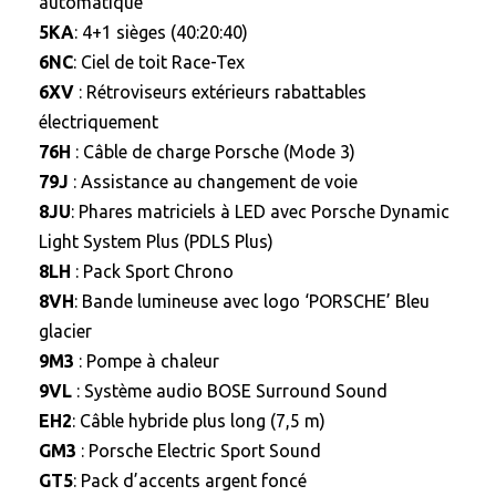
automatique
5KA
: 4+1 sièges (40:20:40)
6NC
: Ciel de toit Race-Tex
6XV
: Rétroviseurs extérieurs rabattables
électriquement
76H
: Câble de charge Porsche (Mode 3)
79J
: Assistance au changement de voie
8JU
: Phares matriciels à LED avec Porsche Dynamic
Light System Plus (PDLS Plus)
8LH
: Pack Sport Chrono
8VH
: Bande lumineuse avec logo ‘PORSCHE’ Bleu
glacier
9M3
: Pompe à chaleur
9VL
: Système audio BOSE Surround Sound
EH2
: Câble hybride plus long (7,5 m)
GM3
: Porsche Electric Sport Sound
GT5
: Pack d’accents argent foncé