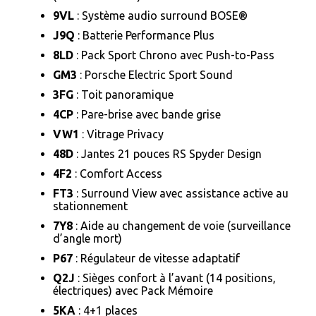
9VL
: Système audio surround BOSE®
J9Q
: Batterie Performance Plus
8LD
: Pack Sport Chrono avec Push-to-Pass
GM3
: Porsche Electric Sport Sound
3FG
: Toit panoramique
4CP
: Pare-brise avec bande grise
VW1
: Vitrage Privacy
48D
: Jantes 21 pouces RS Spyder Design
4F2
: Comfort Access
FT3
: Surround View avec assistance active au
stationnement
7Y8
: Aide au changement de voie (surveillance
d’angle mort)
P67
: Régulateur de vitesse adaptatif
Q2J
: Sièges confort à l’avant (14 positions,
électriques) avec Pack Mémoire
5KA
: 4+1 places