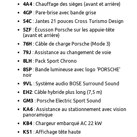
4A4
: Chauffage des sièges (avant et arrière)
4GP
: Pare-brise avec bande grise
54C
: Jantes 21 pouces Cross Turismo Design
5ZF
: Écusson Porsche sur les appuie-tête
(avant et arrière)
76H
: Câble de charge Porsche (Mode 3)
79J
: Assistance au changement de voie
8LH
: Pack Sport Chrono
8SP
: Bande lumineuse avec logo ‘PORSCHE’
noir
9VL
: Système audio BOSE Surround Sound
EH2
: Câble hybride plus long (7,5 m)
GM3
: Porsche Electric Sport Sound
KA6
: Assistance au stationnement avec vision
panoramique
KB4
: Chargeur embarqué AC 22 kW
KS1
: Affichage tête haute