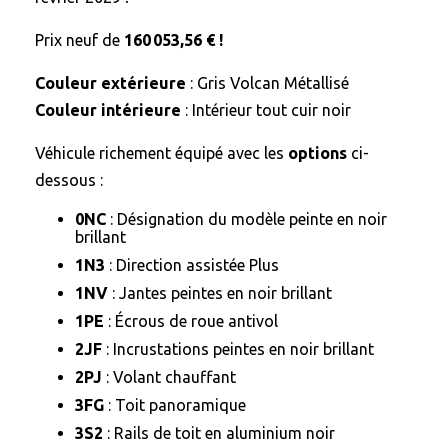
Prix neuf de
160 053,56 € !
Couleur extérieure
: Gris Volcan Métallisé
Couleur intérieure
: Intérieur tout cuir noir
Véhicule richement équipé avec les
options
ci-
dessous :
0NC
: Désignation du modèle peinte en noir
brillant
1N3
: Direction assistée Plus
1NV
: Jantes peintes en noir brillant
1PE
: Écrous de roue antivol
2JF
: Incrustations peintes en noir brillant
2PJ
: Volant chauffant
3FG
: Toit panoramique
3S2
: Rails de toit en aluminium noir