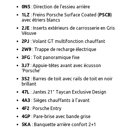
0N5
: Direction de l’essieu arrière
1LZ
: Freins Porsche Surface Coated (
PSCB
)
avec étriers blancs
2JE
: Inserts extérieurs de carrosserie en Gris
Vésuve
2PJ
: Volant GT multifonction chauffant
2W9
: Trappe de recharge électrique
3FG
: Toit panoramique fixe
3J7
: Appuie-têtes avant avec écusson
‘Porsche’
3S2
: Barres de toit avec rails de toit en noir
brillant
47L
: Jantes 21″ Taycan Exclusive Design
4A3
: Sièges chauffants à l’avant
4F2
: Porsche Entry
4GP
: Pare-brise avec bande grise
5KA
: Banquette arrière confort 2+1