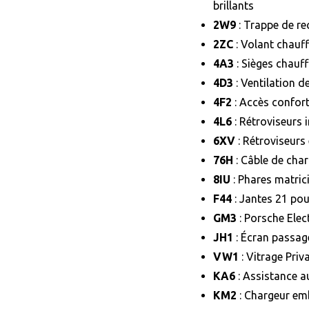
brillants
2W9
: Trappe de re
2ZC
: Volant chauf
4A3
: Sièges chauff
4D3
: Ventilation d
4F2
: Accès confor
4L6
: Rétroviseurs 
6XV
: Rétroviseurs
76H
: Câble de cha
8IU
: Phares matric
F44
: Jantes 21 po
GM3
: Porsche Elec
JH1
: Écran passag
VW1
: Vitrage Priv
KA6
: Assistance 
KM2
: Chargeur em