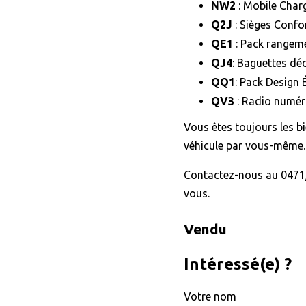
NW2
: Mobile Char
Q2J
: Sièges Confor
QE1
: Pack rangem
QJ4
: Baguettes déc
QQ1
: Pack Design 
QV3
: Radio numér
Vous êtes toujours les b
véhicule par vous-même.
Contactez-nous au 0471/
vous.
Vendu
Intéressé(e) ?
Votre nom