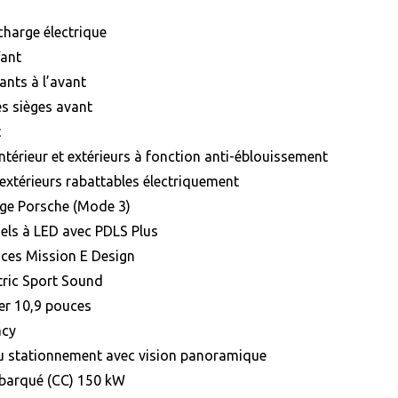
charge électrique
fant
ants à l’avant
es sièges avant
t
intérieur et extérieurs à fonction anti-éblouissement
 extérieurs rabattables électriquement
rge Porsche (Mode 3)
iels à LED avec PDLS Plus
uces Mission E Design
tric Sport Sound
er 10,9 pouces
acy
au stationnement avec vision panoramique
barqué (CC) 150 kW