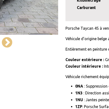
Kilométrage
Carburant
Porsche Taycan 4S à ve
Véhicule d’origine belge
Entièrement en peinture 
Couleur extérieure :
Gr
Couleur intérieure :
Int
Véhicule richement équip
0NA
: Suppressio
1N3
: Direction ass
1NU
: Jantes peinte
1ZP
: Porsche Surfa