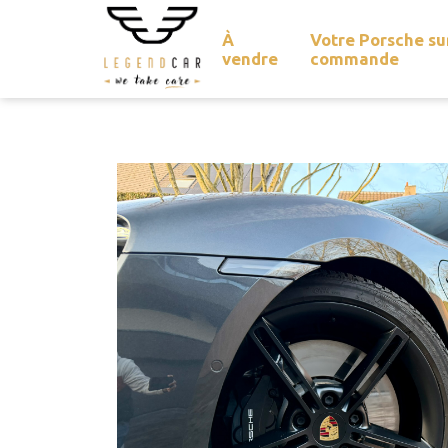
À
Votre Porsche su
vendre
commande