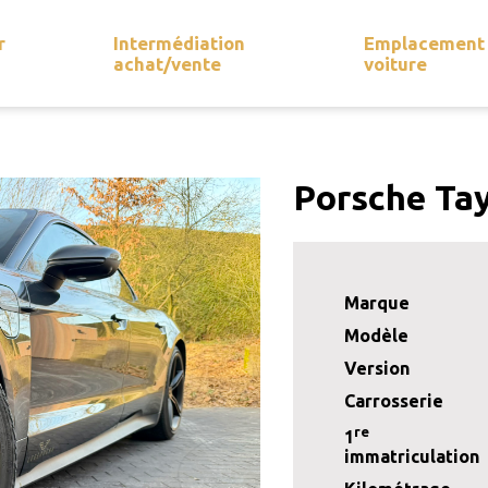
r
Intermédiation
Emplacement
achat/vente
voiture
Porsche Ta
Marque
Modèle
Version
Carrosserie
re
1
immatriculation