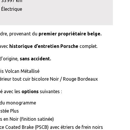
33 997 km
Électrique
ndre, provenant du
premier propriétaire belge.
 avec
historique d’entretien Porsche
complet.
d’origine,
sans accident.
is Volcan Métallisé
érieur tout cuir bicolore Noir / Rouge Bordeaux
é avec les
options
suivantes :
n du monogramme
istée Plus
s en Noir (finition satinée)
ce Coated Brake (PSCB) avec étriers de frein noirs