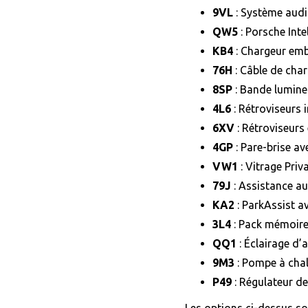
9VL
: Système aud
QW5
: Porsche Int
KB4
: Chargeur em
76H
: Câble de cha
8SP
: Bande lumin
4L6
: Rétroviseurs 
6XV
: Rétroviseurs
4GP
: Pare-brise a
VW1
: Vitrage Priv
79J
: Assistance a
KA2
: ParkAssist a
3L4
: Pack mémoire
QQ1
: Éclairage d
9M3
: Pompe à cha
P49
: Régulateur de
Les options ci-dessus s