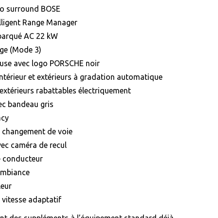
io surround BOSE
elligent Range Manager
barqué AC 22 kW
rge (Mode 3)
euse avec logo PORSCHE noir
intérieur et extérieurs à gradation automatique
 extérieurs rabattables électriquement
vec bandeau gris
acy
u changement de voie
vec caméra de recul
 conducteur
’ambiance
leur
 vitesse adaptatif
ont des suppléments à l’équipement standard déjà