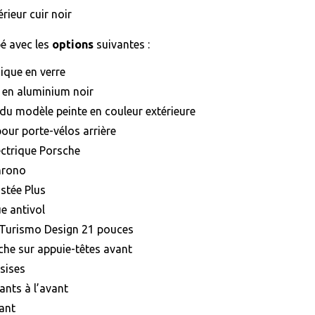
érieur cuir noir
é avec les
options
suivantes :
ique en verre
t en aluminium noir
du modèle peinte en couleur extérieure
pour porte-vélos arrière
ectrique Porsche
hrono
istée Plus
e antivol
 Turismo Design 21 pouces
che sur appuie-têtes avant
ssises
ants à l’avant
ant