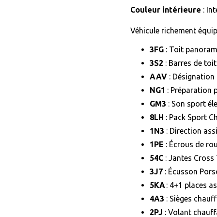
Couleur intérieure
: Int
Véhicule richement équip
3FG
: Toit panoram
3S2
: Barres de toi
AAV
: Désignation 
NG1
: Préparation 
GM3
: Son sport él
8LH
: Pack Sport C
1N3
: Direction ass
1PE
: Écrous de rou
54C
: Jantes Cross
3J7
: Écusson Pors
5KA
: 4+1 places a
4A3
: Sièges chauff
2PJ
: Volant chauff