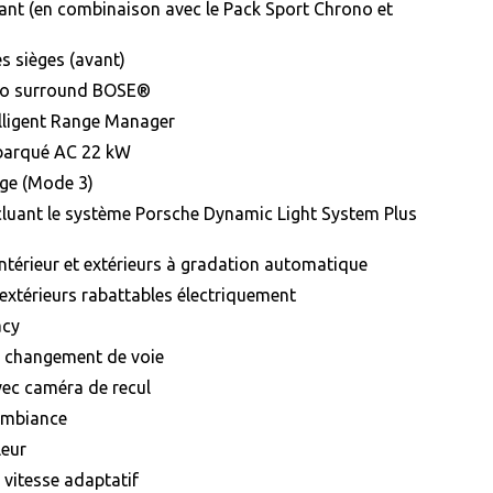
ant (en combinaison avec le Pack Sport Chrono et
es sièges (avant)
io surround BOSE®
elligent Range Manager
barqué AC 22 kW
rge (Mode 3)
cluant le système Porsche Dynamic Light System Plus
intérieur et extérieurs à gradation automatique
 extérieurs rabattables électriquement
acy
u changement de voie
vec caméra de recul
’ambiance
leur
 vitesse adaptatif