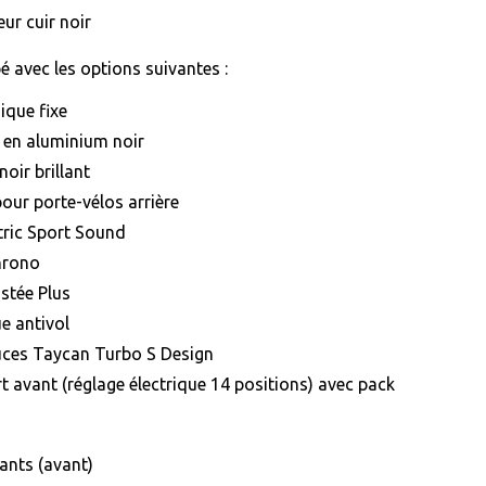
eur cuir noir
é avec les options suivantes :
ique fixe
t en aluminium noir
noir brillant
pour porte-vélos arrière
tric Sport Sound
hrono
istée Plus
e antivol
uces Taycan Turbo S Design
t avant (réglage électrique 14 positions) avec pack
ants (avant)