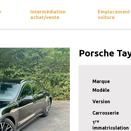
r
Intermédiation
Emplacement
achat/vente
voiture
Porsche Tay
Marque
Modèle
Version
Carrosserie
re
1
immatriculation