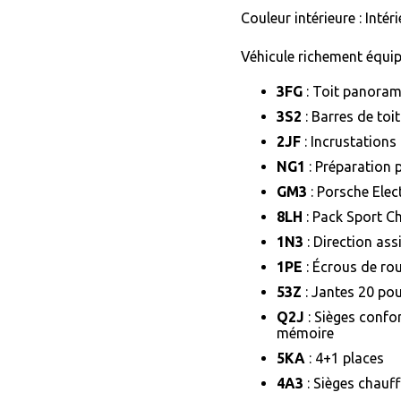
Couleur intérieure : Intéri
Véhicule richement équip
3FG
: Toit panoram
3S2
: Barres de toi
2JF
: Incrustations 
NG1
: Préparation 
GM3
: Porsche Elec
8LH
: Pack Sport C
1N3
: Direction ass
1PE
: Écrous de rou
53Z
: Jantes 20 po
Q2J
: Sièges confor
mémoire
5KA
: 4+1 places
4A3
: Sièges chauff