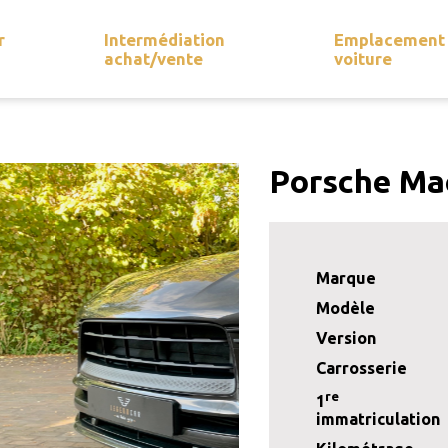
r
Intermédiation
Emplacement
achat/vente
voiture
Porsche Mac
Marque
Modèle
Version
Carrosserie
re
1
immatriculation