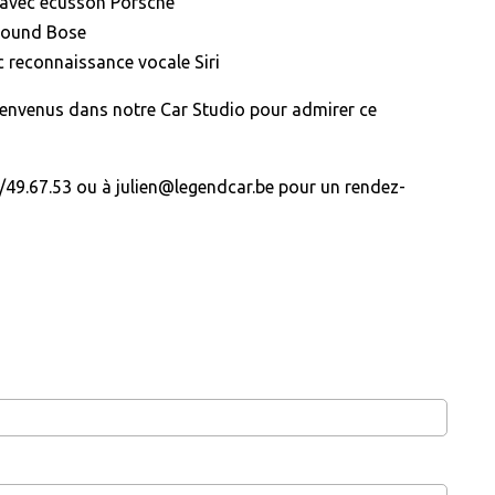
t avec écusson Porsche
rround Bose
 reconnaissance vocale Siri
ienvenus dans notre Car Studio pour admirer ce
49.67.53 ou à julien@legendcar.be pour un rendez-