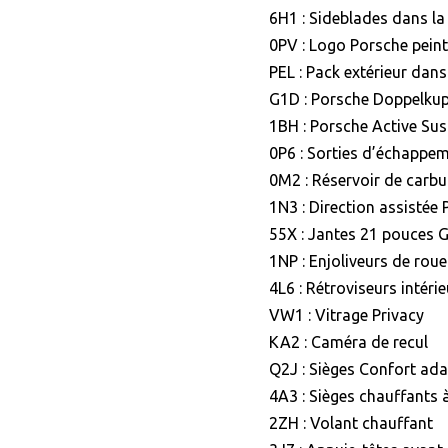
6H1 : Sideblades dans la 
0PV : Logo Porsche peint
PEL : Pack extérieur dans
G1D : Porsche Doppelku
1BH : Porsche Active S
0P6 : Sorties d’échappem
0M2 : Réservoir de carbur
1N3 : Direction assistée 
55X : Jantes 21 pouces G
1NP : Enjoliveurs de rou
4L6 : Rétroviseurs intéri
VW1 : Vitrage Privacy
KA2 : Caméra de recul
Q2J : Sièges Confort ada
4A3 : Sièges chauffants à
2ZH : Volant chauffant