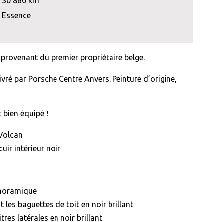
30 860 km
Essence
provenant du premier propriétaire belge.
livré par Porsche Centre Anvers. Peinture d’origine,
 bien équipé !
 Volcan
cuir intérieur noir
anoramique
nt les baguettes de toit en noir brillant
res latérales en noir brillant