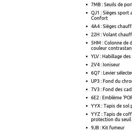
7MB : Seuils de por
QJ1 : Sièges sport
Confort
4A4 : Sièges chauff
22H : Volant chauf
5HM : Colonne de d
couleur contrastan
YLV : Habillage des
2V4 : Ioniseur
6Q7 : Levier sélect
UP3 : Fond du chro
7V3 : Fond des cad
6E2 : Emblème ‘POR
YYX : Tapis de sol 
YYZ : Tapis de coff
protection du seui
9JB : Kit fumeur