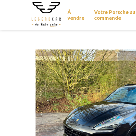
À
Votre Porsche su
vendre
commande