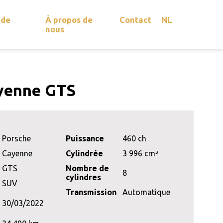
 de
À propos de
Contact
NL
nous
yenne GTS
Porsche
Puissance
460 ch
Cayenne
Cylindrée
3 996 cm³
GTS
Nombre de
8
cylindres
SUV
Transmission
Automatique
30/03/2022