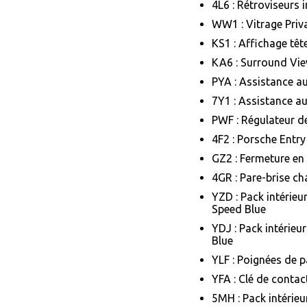
4L6 : Rétroviseurs 
WW1 : Vitrage Priv
KS1 : Affichage têt
KA6 : Surround Vi
PYA : Assistance a
7Y1 : Assistance a
PWF : Régulateur de
4F2 : Porsche Entry
GZ2 : Fermeture en 
4GR : Pare-brise ch
YZD : Pack intérieu
Speed Blue
YDJ : Pack intérie
Blue
YLF : Poignées de p
YFA : Clé de contac
5MH : Pack intérie