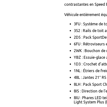
contrastantes en Speed 
Véhicule entièrement équ
3FU : Système de t
3S2 : Rails de toit 
2D5 : Pack SportDes
6FU : Rétroviseurs 
2WK : Bouchon de r
YBZ : Essuie-glace a
1D3 : Crochet d’att
1NL : Étriers de frei
48L : Jantes 21″ RS
8LH : Pack Sport C
8IS : Direction de l’
8IU : Phares LED te
Light System Plus (