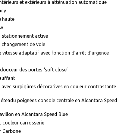
intérieurs et extérieurs à atténuation automatique
acy
e haute
ew
u stationnement active
u changement de voie
 vitesse adaptatif avec fonction d’arrêt d’urgence
douceur des portes ‘soft close’
auffant
r avec surpiqûres décoratives en couleur contrastante
ur étendu poignées console centrale en Alcantara Speed
avillon en Alcantara Speed Blue
t couleur carrosserie
ur Carbone