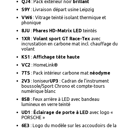
QJ4
: Pack extérieur noir
brillant
S9Y
: Livraison départ usine Leipzig
VW6
: Vitrage teinté isolant thermique et
phonique
8JU
:
Phares HD-Matrix LED
teintés
1XR
:
Volant sport GT Race-Tex
avec
incrustation en carbone mat incl. chauffage du
volant
KS1
:
Affichage tête haute
VC2
: HomeLink®
7TS
: Pack intérieur carbone mat
néodyme
2V3
: Ioniseur
UP3
: Cadran de l’instrument
boussole/Sport Chrono et compte-tours
numérique blanc
8SB
: Feux arrière à LED avec bandeau
lumineux en verre teinté
UD1
:
Éclairage de porte à LED
avec logo «
PORSCHE »
6E3
: Logo du modèle sur les accoudoirs de la