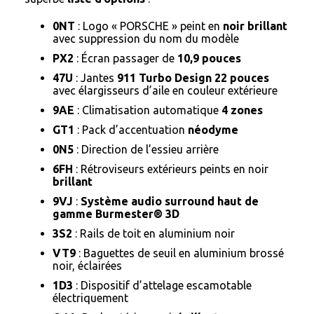
0NT
: Logo « PORSCHE » peint en
noir brillant
avec suppression du nom du modèle
PX2
: Écran passager de
10,9 pouces
47U
: Jantes
911 Turbo Design 22 pouces
avec élargisseurs d’aile en couleur extérieure
9AE
: Climatisation automatique
4 zones
GT1
: Pack d’accentuation
néodyme
0N5
: Direction de l’essieu arrière
6FH
: Rétroviseurs extérieurs peints en noir
brillant
9VJ
:
Système audio surround haut de
gamme Burmester® 3D
3S2
: Rails de toit en aluminium noir
VT9
: Baguettes de seuil en aluminium brossé
noir, éclairées
1D3
: Dispositif d’attelage escamotable
électriquement