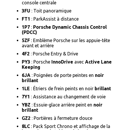
console centrale
3FU
: Toit panoramique
FT1
: ParkAssist à distance
1P7
:
Porsche Dynamic Chassis Control
(PDCC)
5ZF
: Emblème Porsche sur les appuie-tête
avant et arrière
4F2
: Porsche Entry & Drive
PY3
: Porsche
InnoDrive
avec
Active Lane
Keeping
6JA
: Poignées de porte peintes en
noir
brillant
1LE
: Étriers de frein peints en noir
brillant
7Y1
: Assistance au changement de voie
YBZ
: Essuie-glace arrière peint en
noir
brillant
GZ2
: Portières à fermeture douce
8LC
: Pack Sport Chrono et affichage de la