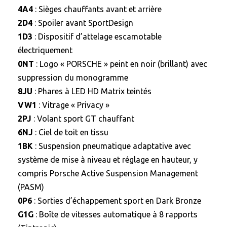
4A4
: Sièges chauffants avant et arrière
2D4
: Spoiler avant SportDesign
1D3
: Dispositif d’attelage escamotable
électriquement
0NT
: Logo « PORSCHE » peint en noir (brillant) avec
suppression du monogramme
8JU
: Phares à LED HD Matrix teintés
VW1
: Vitrage « Privacy »
2PJ
: Volant sport GT chauffant
6NJ
: Ciel de toit en tissu
1BK
: Suspension pneumatique adaptative avec
système de mise à niveau et réglage en hauteur, y
compris Porsche Active Suspension Management
(PASM)
0P6
: Sorties d’échappement sport en Dark Bronze
G1G
: Boîte de vitesses automatique à 8 rapports