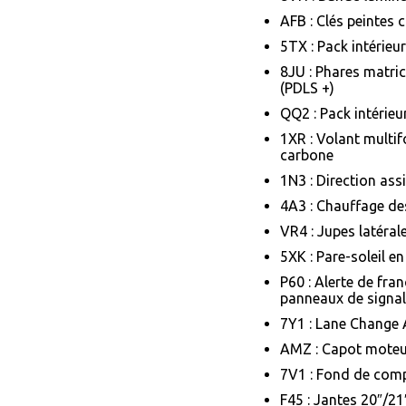
AFB : Clés peintes 
5TX : Pack intérie
8JU : Phares matri
(PDLS +)
QQ2 : Pack intérieu
1XR : Volant multif
carbone
1N3 : Direction ass
4A3 : Chauffage de
VR4 : Jupes latéra
5XK : Pare-soleil e
P60 : Alerte de fr
panneaux de signal
7Y1 : Lane Change 
AMZ : Capot moteur
7V1 : Fond de com
F45 : Jantes 20″/21