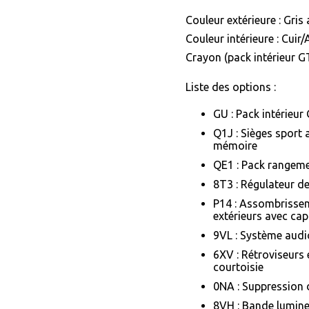
Couleur extérieure : Gris
Couleur intérieure : Cui
Crayon (pack intérieur G
Liste des options :
GU : Pack intérieur
Q1J : Sièges sport a
mémoire
QE1 : Pack rangem
8T3 : Régulateur de
P14 : Assombrissem
extérieurs avec cap
9VL : Système aud
6XV : Rétroviseurs e
courtoisie
0NA : Suppression
8VH : Bande lumine