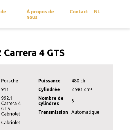
 de
À propos de
Contact
NL
nous
 Carrera 4 GTS
Porsche
Puissance
480 ch
911
Cylindrée
2 981 cm³
992.1
Nombre de
6
Carrera 4
cylindres
GTS
Transmission
Automatique
Cabriolet
Cabriolet