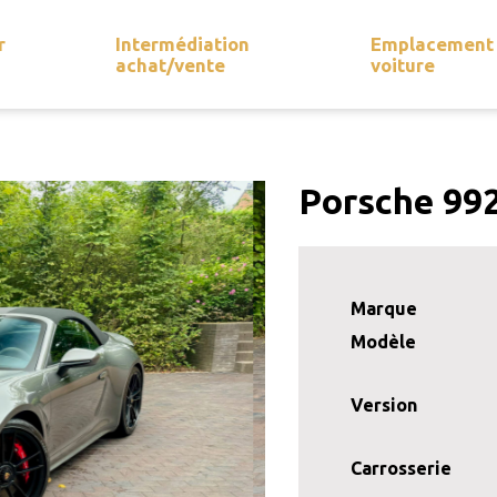
r
Intermédiation
Emplacement
achat/vente
voiture
Porsche 992
Marque
Modèle
Version
Carrosserie