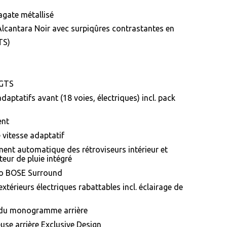
 agate métallisé
r/Alcantara Noir avec surpiqûres contrastantes en
TS)
 GTS
daptatifs avant (18 voies, électriques) incl. pack
ent
 vitesse adaptatif
ent automatique des rétroviseurs intérieur et
teur de pluie intégré
io BOSE Surround
xtérieurs électriques rabattables incl. éclairage de
 du monogramme arrière
use arrière Exclusive Design