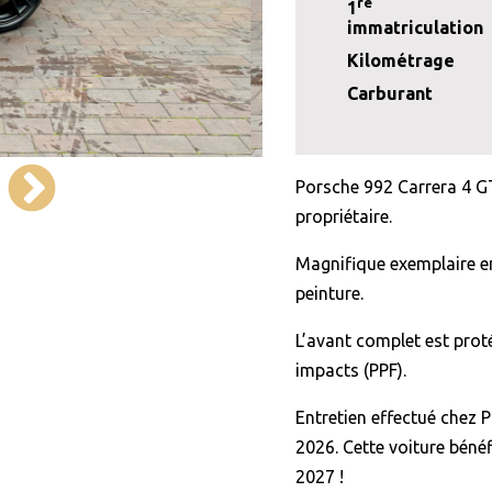
re
1
immatriculation
Kilométrage
Carburant
Porsche 992 Carrera 4 G
propriétaire.
Magnifique exemplaire en
peinture.
L’avant complet est prot
impacts (PPF).
Entretien effectué chez 
2026. Cette voiture béné
2027 !