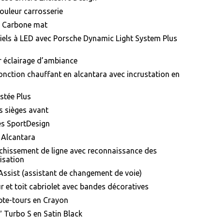
couleur carrosserie
ur Carbone mat
ciels à LED avec Porsche Dynamic Light System Plus
r éclairage d’ambiance
onction chauffant en alcantara avec incrustation en
istée Plus
s sièges avant
les SportDesign
n Alcantara
anchissement de ligne avec reconnaissance des
isation
Assist (assistant de changement de voie)
 et toit cabriolet avec bandes décoratives
pte-tours en Crayon
″ Turbo S en Satin Black