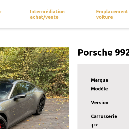
r
Intermédiation
Emplacement
achat/vente
voiture
Porsche 992
Marque
Modèle
Version
Carrosserie
re
1