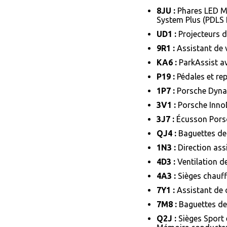
8JU :
Phares LED Ma
System Plus (PDLS 
UD1 :
Projecteurs 
9R1 :
Assistant de 
KA6 :
ParkAssist a
P19 :
Pédales et re
1P7 :
Porsche Dyna
3V1 :
Porsche InnoD
3J7 :
Écusson Porsc
QJ4 :
Baguettes de v
1N3 :
Direction ass
4D3 :
Ventilation d
4A3 :
Sièges chauf
7Y1 :
Assistant de
7M8 :
Baguettes de
Q2J :
Sièges Sport 