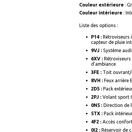
Couleur extérieure
: G
Couleur intérieure
: Int
Liste des options :
P14 :
Rétroviseurs 
capteur de pluie in
9VJ :
Système audi
6XV :
Rétroviseurs 
d’ambiance
3FE :
Toit ouvrant/c
8VH :
Feux arrière 
2D5 :
Pack extérieur
2PJ :
Volant sport 
0N5 :
Direction de l
5TX :
Pack intérie
4F2 :
Accès confor
0I2 :
Réservoir de c