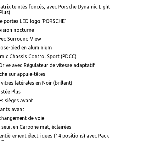
trix teintés foncés, avec Porsche Dynamic Light
Plus)
de portes LED logo ‘PORSCHE’
vision nocturne
vec Surround View
pose-pied en aluminium
mic Chassis Control Sport (PDCC)
rive avec Régulateur de vitesse adaptatif
he sur appuie-têtes
itres latérales en Noir (brillant)
istée Plus
es sièges avant
fants avant
 changement de voie
 seuil en Carbone mat, éclairées
entièrement électriques (14 positions) avec Pack