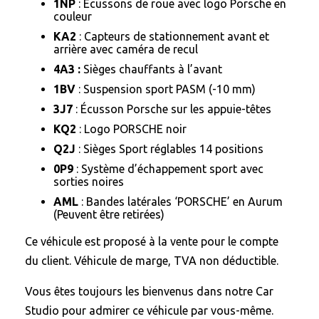
1NP
: Écussons de roue avec logo Porsche en
couleur
KA2
: Capteurs de stationnement avant et
arrière avec caméra de recul
4A3 :
Sièges chauffants à l’avant
1BV
: Suspension sport PASM (-10 mm)
3J7
: Écusson Porsche sur les appuie-têtes
KQ2
: Logo PORSCHE noir
Q2J
: Sièges Sport réglables 14 positions
0P9
: Système d’échappement sport avec
sorties noires
AML
: Bandes latérales ‘PORSCHE’ en Aurum
(Peuvent être retirées)
Ce véhicule est proposé à la vente pour le compte
du client. Véhicule de marge, TVA non déductible.
Vous êtes toujours les bienvenus dans notre Car
Studio pour admirer ce véhicule par vous-même.