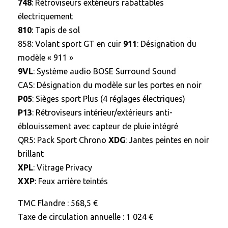
748
: Rétroviseurs extérieurs rabattables
électriquement
810
: Tapis de sol
858
: Volant sport GT en cuir
911
: Désignation du
modèle « 911 »
9VL
: Système audio BOSE Surround Sound
CAS
: Désignation du modèle sur les portes en noir
P05
: Sièges sport Plus (4 réglages électriques)
P13
: Rétroviseurs intérieur/extérieurs anti-
éblouissement avec capteur de pluie intégré
QR5
: Pack Sport Chrono
XDG
: Jantes peintes en noir
brillant
XPL
: Vitrage Privacy
XXP
: Feux arrière teintés
TMC Flandre : 568,5 €
Taxe de circulation annuelle : 1 024 €