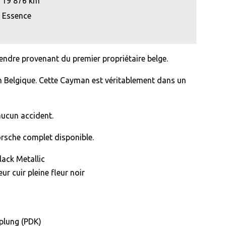
19 876 km
Essence
ndre provenant du premier propriétaire belge.
 en Belgique. Cette Cayman est véritablement dans un
aucun accident.
orsche complet disponible.
lack Metallic
eur cuir pleine fleur noir
plung (PDK)