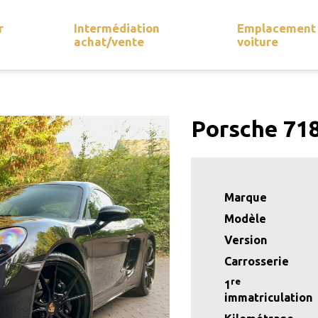
r
Intermédiation
Emplacement
achat/vente
voiture
Porsche 71
Marque
Modèle
Version
Carrosserie
re
1
immatriculation