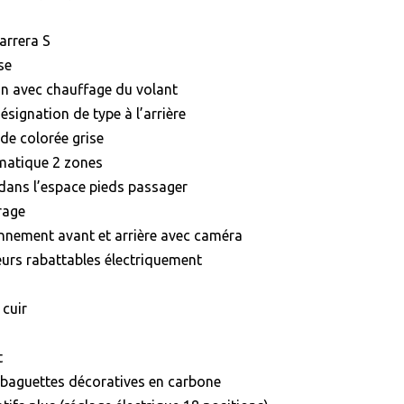
arrera S
se
on avec chauffage du volant
ésignation de type à l’arrière
nde colorée grise
omatique 2 zones
 dans l’espace pieds passager
rage
onnement avant et arrière avec caméra
ieurs rabattables électriquement
 cuir
t
c baguettes décoratives en carbone