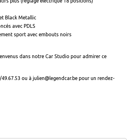
tifs plus (réglage électrique 18 positions)
et Black Metallic
oncés avec PDLS
ement sport avec embouts noirs
ienvenus dans notre Car Studio pour admirer ce
49.67.53 ou à julien@legendcar.be pour un rendez-