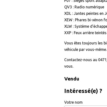
P07 : Sièges sport adapta
QV3 : Radio numérique
XDL : Jantes peintes en J
XEW : Phares bi-xénon f
XLW : Système d’échapp
XXP : Feux arrière teintés
Vous êtes toujours les b
véhicule par vous-même.
Contactez-nous au 0471/
vous.
Vendu
Intéressé(e) ?
Votre nom