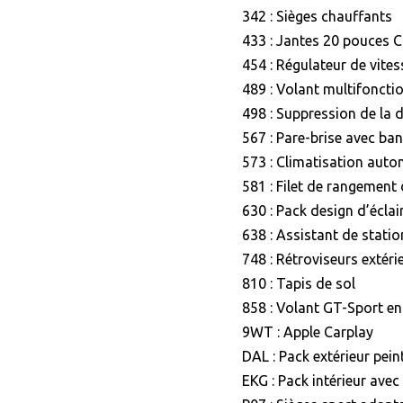
342 : Sièges chauffants
433 : Jantes 20 pouces C
454 : Régulateur de vites
489 : Volant multifoncti
498 : Suppression de la d
567 : Pare-brise avec ba
573 : Climatisation aut
581 : Filet de rangement
630 : Pack design d’éclai
638 : Assistant de stati
748 : Rétroviseurs extér
810 : Tapis de sol
858 : Volant GT-Sport en
9WT : Apple Carplay
DAL : Pack extérieur pein
EKG : Pack intérieur ave